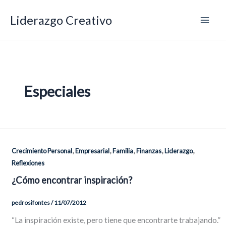
Ir
Liderazgo Creativo
al
contenido
Especiales
,
,
,
,
,
Crecimiento Personal
Empresarial
Familia
Finanzas
Liderazgo
Reflexiones
¿Cómo encontrar inspiración?
pedrosifontes
/
11/07/2012
“La inspiración existe, pero tiene que encontrarte trabajando.”