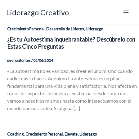
Ir
Liderazgo Creativo
al
contenido
,
,
Crecimiento Personal
Desarrollo de Lideres
Liderazgo
¿Es tu Autoestima Inquebrantable? Descúbrelo con
Estas Cinco Preguntas
pedrosifontes
/
05/06/2024
«La autoestima no es vanidad, es creer en uno mismo cuando
nadie más lo hace.» Anónimo La autoestima es un pilar
fundamental para una vida plena y satisfactoria. Nos afecta en
todos los aspectos de nuestra existencia: desde cómo nos
vemos a nosotros mismos hasta cómo interactuamos con el
mundo que nos rodea. Si alguna […]
,
,
,
Coaching
Crecimiento Personal
Elevate
Liderazgo