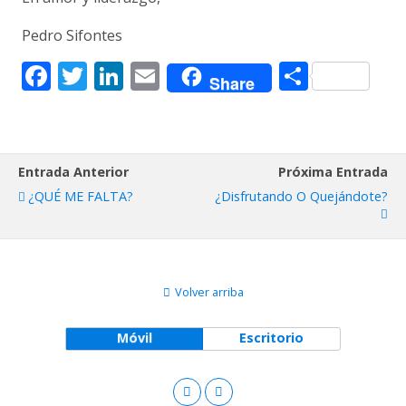
Pedro Sifontes
F
T
Li
E
C
Share
ac
w
n
m
o
e
itt
k
ai
m
b
er
e
l
p
Entrada Anterior
Próxima Entrada
o
dI
ar
¿QUÉ ME FALTA?
¿Disfrutando O Quejándote?
o
n
ti
k
r
Volver arriba
Móvil
Escritorio