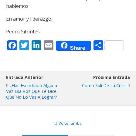
hablemos.
En amor y liderazgo,
Pedro Sifontes
F
T
Li
E
C
Share
ac
w
n
m
o
e
itt
k
ai
m
b
er
e
l
p
Entrada Anterior
Próxima Entrada
o
dI
ar
¿Has Escuchado Alguna
Como Salí De La Crisis
o
n
ti
Vez Esa Voz Que Te Dice
Que No Lo Vas A Lograr?
k
r
Volver arriba