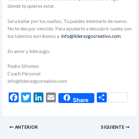
donde tú quieres estar.
Sal a bailar por tus sueños, Tú puedes intentarlo de nuevo.
No te des por vencido. Para ayudarte a descubrir cuales son
tus talentos escríbenos a
info@liderazgocreativo.com
En amor y liderazgo,
Pedro Sifontes
Coach Personal
info@liderazgocreativo.com
F
T
Li
E
C
Share
ac
w
n
m
o
e
itt
ke
ai
m
b
er
dI
l
p
ANTERIOR
SIGUIENTE
o
n
ar