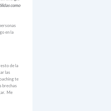
sólidas como
 personas
go en la
resto de la
ar las
coaching te
s
brechas
egar. Me