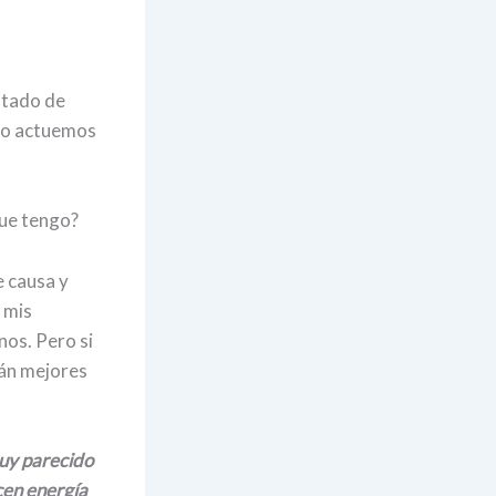
stado de
omo actuemos
que tengo?
e causa y
 mis
nos. Pero si
rán mejores
uy parecido
cen energía