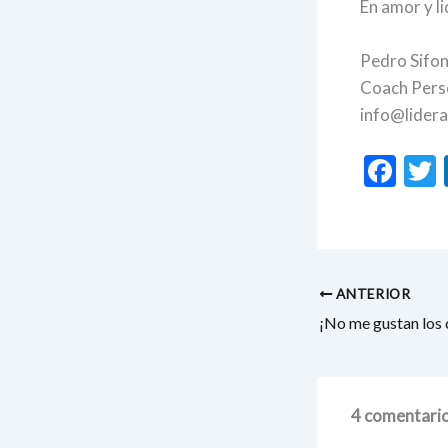
En amor y l
Pedro Sifo
Coach Pers
info@lider
F
ac
e
i
b
o
ANTERIOR
o
¡No me gustan los 
k
4 comentario