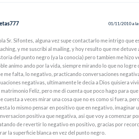
etas777
01/11/2010 a l
la Sr. Sifontes, alguna vez supe contactarlo me intrigo que es
aching, y me suscribi al mailing, y hoy resulto que me detuve 
storia del punto negro (ya la conocia) pero tambien me hizo v
ble animo ando por la vida, siempre mirando lo que no logre o
e me falta, lo negativo, practicando conversaciones negativ
tuaciones negativas, ultimamente le decia a Dios quisiera vivir
 matrimonio Feliz, pero me di cuenta que poco hago para que 
e cuesta a veces mirar una cosa que no es como si fuera, pe
esta lo mismo pensar en positivo que en negativo, imaginar 
nversacion positiva que negativa, asi que voy a comenzar por
atando de revertir lo negativo en positivo, gracias por reco
rar la superficie blanca en vez del punto negro.