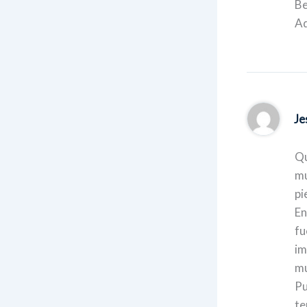
Be
Ad
Je
Qu
mu
pi
En
fu
im
mu
Pu
te