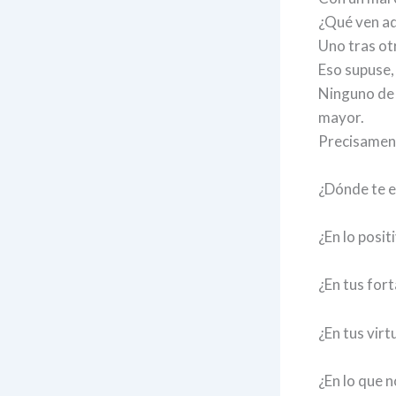
¿Qué ven aq
Uno tras ot
Eso supuse, 
Ninguno de 
mayor.
Precisament
¿Dónde te e
¿En lo posit
¿En tus fort
¿En tus virt
¿En lo que n