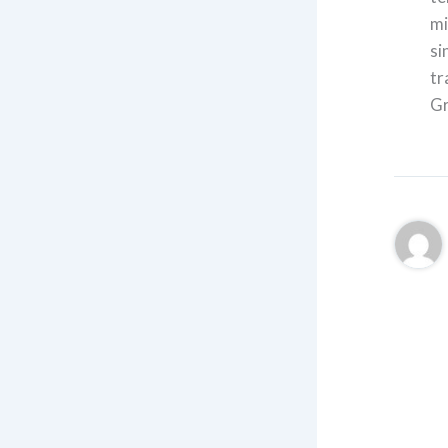
mi
si
tr
Gr