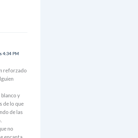
as 4:34 PM
an reforzado
lguien
 blanco y
s de lo que
ndo de las
.
que no
Me encanta