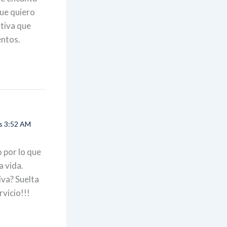
que quiero
tiva que
entos.
as 3:52 AM
 por lo que
a vida.
va? Suelta
vicio!!!