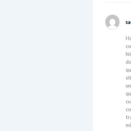
sa
Ho
co
hi
do
qu
si
un
qu
cu
co
tr
mi