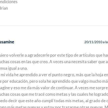
ndiciones
rian
ssamine
20/11/2010 a l
iero volverle a agradecerle por este tipo de artículos que h
chas cosas en las que creo. A veces una necesita saber que a
ensa igual a una.
 mi vida he aprendido a ver el punto negro, más que la hoja en
e por educación, pero sola he aprendido que valgo mucho má
agine y eso me da más valor de continuar. A veces me sorpre
chas cosas que me tracé como metas y las cuales he logrado
edo decir que este año cumplí todas mis metas, al grado de 
ngo más metas nuevas y estoy por trazarme otras nuevas. 