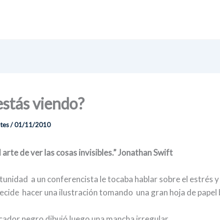
stás viendo?
ntes
/
01/11/2010
 arte de ver las cosas invisibles.
” Jonathan Swift
tunidad a un conferencista le tocaba hablar sobre el estrés y
cide hacer una ilustración tomando una gran hoja de papel 
ador negro dibujó luego una mancha irregular.