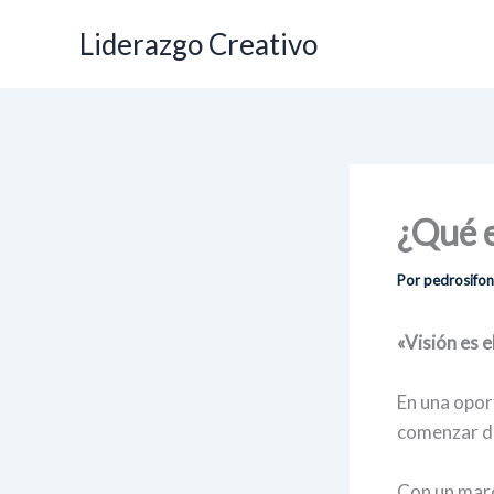
Ir
Liderazgo Creativo
al
contenido
¿Qué e
Por
pedrosifo
«Visión es el
En una opor
comenzar de
Con un marc