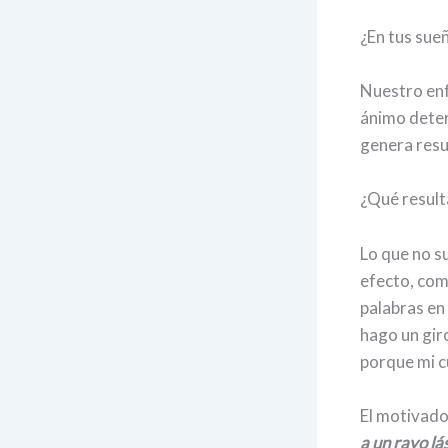
¿En tus sue
Nuestro enf
ánimo deter
genera resu
¿Qué result
Lo que no su
efecto, com
palabras en 
hago un gir
porque mi c
El motivado
a un rayo lá