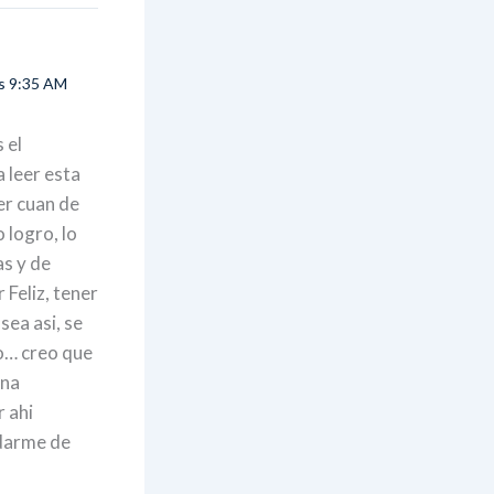
as 9:35 AM
 el
a leer esta
er cuan de
 logro, lo
as y de
 Feliz, tener
sea asi, se
ro… creo que
una
 ahi
rdarme de