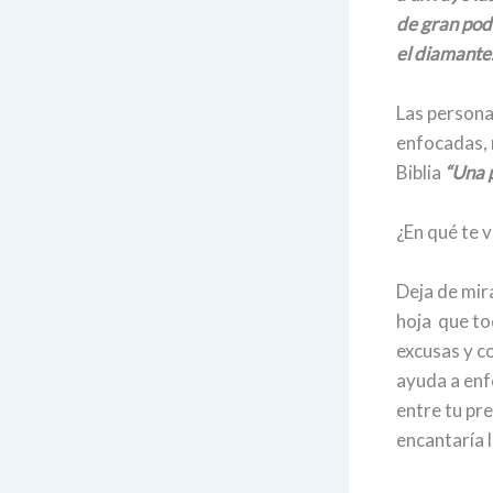
de gran pode
el diamante
Las persona
enfocadas, 
Biblia
“Una 
¿En qué te v
Deja de mira
hoja que tod
excusas y c
ayuda a enfo
entre tu pre
encantaría 