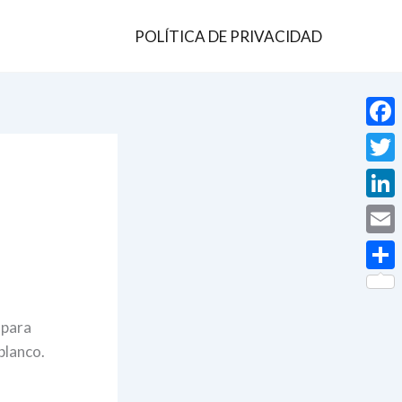
POLÍTICA DE PRIVACIDAD
Face
Twit
Linke
Email
Comp
 para
blanco.