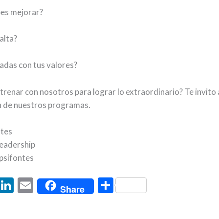
es mejorar?
alta?
eadas con tus valores?
renar con nosotros para lograr lo extraordinario? Te invito a 
 de nuestros programas.
ntes
eadership
psifontes
T
Li
E
C
Share
w
n
m
o
tt
ke
ai
m