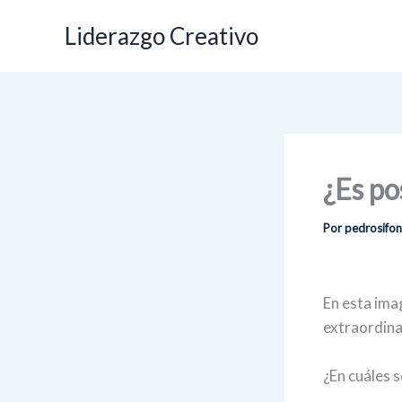
Ir
Liderazgo Creativo
al
contenido
¿Es po
Por
pedrosifo
En esta ima
extraordina
¿En cuáles 