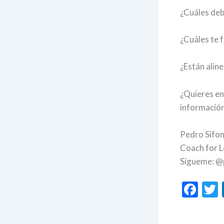
¿Cuáles deb
¿Cuáles te f
¿Están alin
¿Quieres ent
información
Pedro Sifo
Coach for L
Sígueme: @
F
ac
e
i