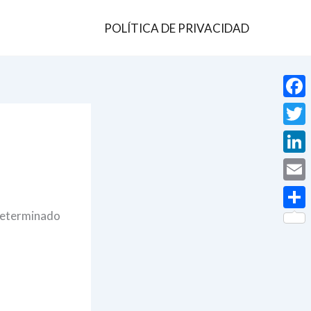
POLÍTICA DE PRIVACIDAD
Face
Twit
Linke
Email
 determinado
Comp