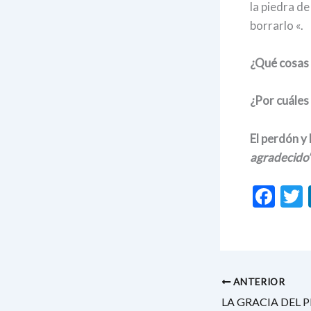
la piedra d
borrarlo «.
¿Qué cosas 
¿Por cuáles
El perdón y 
agradecido
F
ac
e
i
b
o
ANTERIOR
o
LA GRACIA DEL 