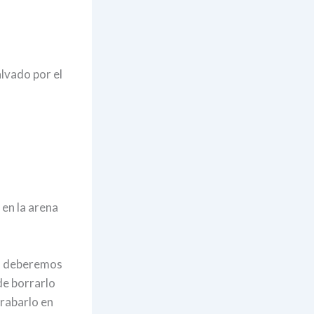
lvado por el
 en la arena
e, deberemos
de borrarlo
rabarlo en