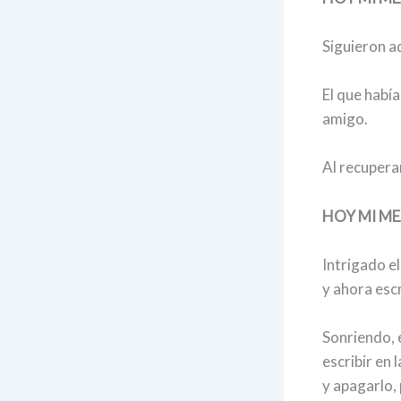
Siguieron a
El que habí
amigo.
Al recuperar
HOY MI ME
Intrigado el
y ahora esc
Sonriendo, 
escribir en 
y apagarlo,