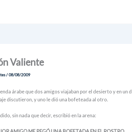
ón Valiente
ntes
/
08/08/2009
yenda árabe que dos amigos viajaban por el desierto y en un
aje discutieron, y uno le dió una bofeteada al otro.
dido, sin nada que decir, escribió en la arena:
JOR AMIGO ME PEGÓ UNA BOFETADA EN EL ROSTRO.