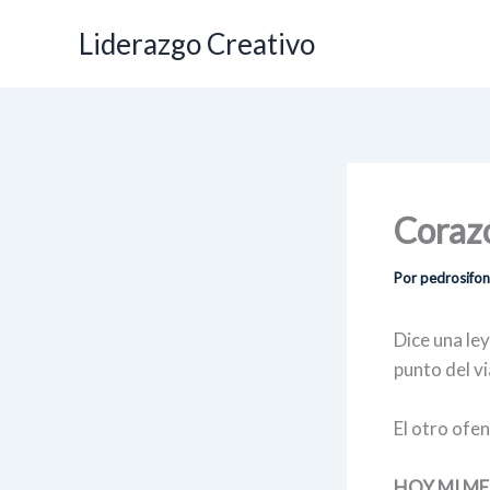
Ir
Liderazgo Creativo
al
contenido
Coraz
Por
pedrosifo
Dice una le
punto del vi
El otro ofen
HOY MI ME