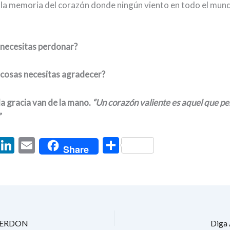
e la memoria del corazón donde ningún viento en todo el mun
necesitas perdonar?
 cosas necesitas agradecer?
la gracia van de la mano.
“Un corazón valiente es aquel que pe
”
T
Li
E
C
Share
w
n
m
o
tt
ke
ai
m
er
dI
l
p
n
ar
ti
PERDON
Diga 