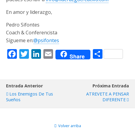
En amor y liderazgo,
Pedro Sifontes
Coach & Conferencista
Sígueme en:
@psifontes
F
T
Li
E
C
Share
ac
w
n
m
o
e
itt
k
ai
m
b
er
e
l
p
Entrada Anterior
Próxima Entrada
o
dI
ar
Los Enemigos De Tus
ATREVETE A PENSAR
o
n
ti
Sueños
DIFERENTE
k
r
Volver arriba