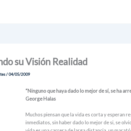
do su Visión Realidad
ntes
/
04/05/2009
“Ninguno que haya dado lo mejor de sí, se ha arr
George Halas
Muchos piensan que la vida es corta y esperan r
inmediatos, sin haber dado lo mejor de si, se olvi
vida es una carrera de larga distancia, un marat