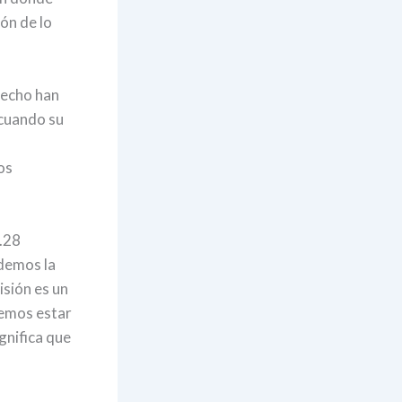
ón de lo
hecho han
 cuando su
os
.28
rdemos la
isión es un
bemos estar
gnifica que