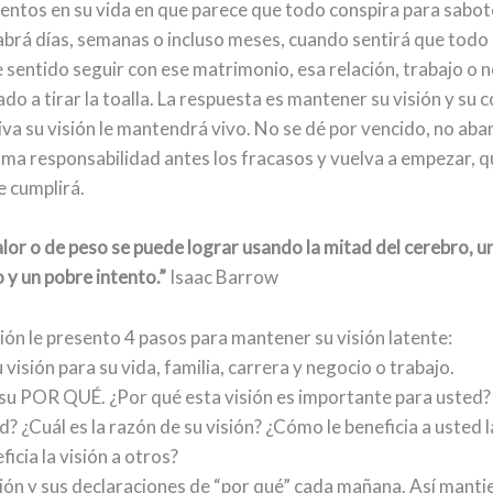
tos en su vida en que parece que todo conspira para sabot
abrá días, semanas o incluso meses, cuando sentirá que todo 
 sentido seguir con ese matrimonio, esa relación, trabajo o 
do a tirar la toalla. La respuesta es mantener su visión y su
va su visión le mantendrá vivo. No se dé por vencido, no aba
uma responsabilidad antes los fracasos y vuelva a empezar, q
 cumplirá.
lor o de peso se puede lograr usando la mitad del cerebro, u
y un pobre intento.”
Isaac Barrow
ión le presento 4 pasos para mantener su visión latente:
u visión para su vida, familia, carrera y negocio o trabajo.
su POR QUÉ. ¿Por qué esta visión es importante para usted
? ¿Cuál es la razón de su visión? ¿Cómo le beneficia a usted l
cia la visión a otros?
sión y sus declaraciones de “por qué” cada mañana. Así manti