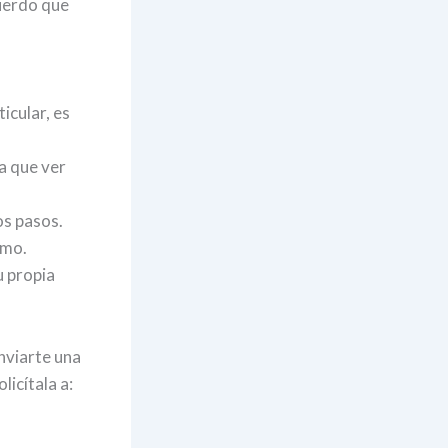
cuerdo que
icular, es
a que ver
os pasos.
smo.
u propia
nviarte una
icítala a: