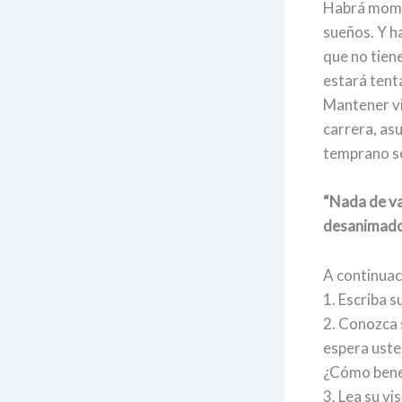
Habrá momen
sueños. Y h
que no tiene
estará tenta
Mantener vi
carrera, as
temprano se
“Nada de va
desanimado 
A continuac
1. Escriba s
2. Conozca 
espera usted
¿Cómo benefi
3. Lea su vi