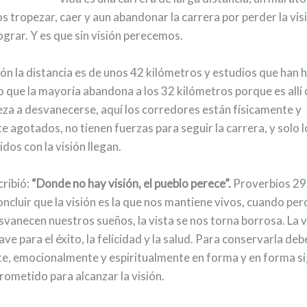
 tropezar, caer y aun abandonar la carrera por perder la visi
grar. Y es que sin visión perecemos.
ón la distancia es de unos 42 kilómetros y estudios que han 
que la mayoría abandona a los 32 kilómetros porque es allí
eza a desvanecerse, aquí los corredores están físicamente y
 agotados, no tienen fuerzas para seguir la carrera, y solo l
os con la visión llegan.
ribió:
“Donde no hay visión, el pueblo perece”.
Proverbios 29
cluir que la visión es la que nos mantiene vivos, cuando pe
svanecen nuestros sueños, la vista se nos torna borrosa. La v
ve para el éxito, la felicidad y la salud. Para conservarla de
, emocionalmente y espiritualmente en forma y en forma si
ometido para alcanzar la visión.