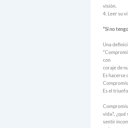
visión.
4. Leer su v
“Si no teng
Una definic
“Compromiso
con
coraje de nu
Es hacerse d
Compromiso 
Es el triunf
Compromiso, 
vida?, ¿qué
sentir inco