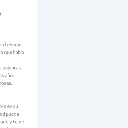
n.
son Lehman:
ra que habla
s palabras.
as año.
cosas.
bra en su
ted pueda
asado y teme