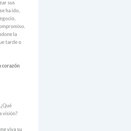
ear sus
se ha ido,
negocio,
 compromiso.
ndone la
ue tarde o
n corazón
? ¿Qué
a visión?
ene viva su