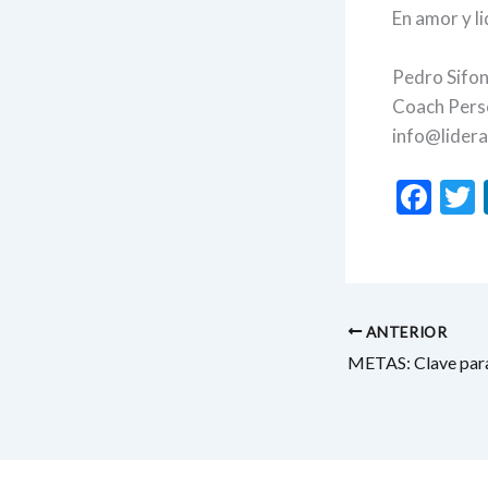
En amor y l
Pedro Sifo
Coach Pers
info@lider
F
ac
e
i
b
o
ANTERIOR
o
METAS: Clave para
k