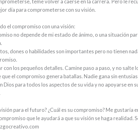
mprometerse, teme volver a caerse en la carrera. Pero le re
ejor día para comprometerse con su visión.
do el compromiso con una visión:
omiso no depende de mi estado de ánimo, o una situación part
.
ntos, dones o habilidades son importantes pero no tienen nad
romiso.
 con los pequeños detalles. Camine paso a paso, y no salte l
 que el compromiso genera batallas. Nadie gana sin entusia
en Dios para todos los aspectos de su vida y no apoyarse en s
.
 visión para el futuro? ¿Cuál es su compromiso? Me gustaría e
ompromiso que le ayudará a que su visión se haga realidad. Sol
azgocreativo.com