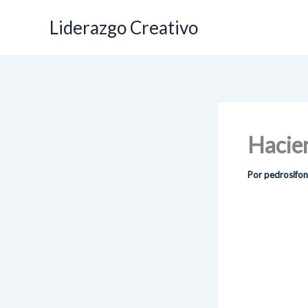
Ir
Liderazgo Creativo
al
contenido
Hacien
Por
pedrosifo