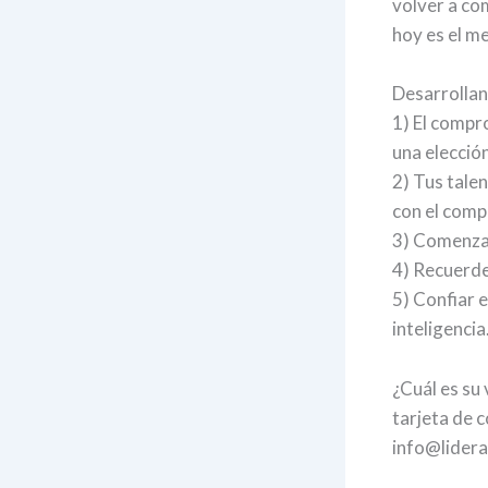
volver a co
hoy es el m
Desarrollan
1) El compr
una elección
2) Tus tale
con el comp
3) Comenzar
4) Recuerde
5) Confiar 
inteligencia
¿Cuál es su
tarjeta de c
info@lider