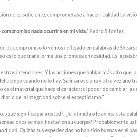
isión no es suficiente, comprométase a hacer realidad su visió
o compromiso nada ocurrirá en mi vida.”
Pedro Sifontes
ión de compromiso lo vemos reflejado en palabras de Shear
 es lo que transforma una promesa en realidad. Es la palab
estras intenciones. Y las acciones que hablan más alto que la
el tiempo cuando no lo hay. Salir airoso una y otra vez año tr
es el material que hace el carácter; el poder de cambiar las 
o diario de la integridad sobre el escepticismo.”
¿qué significa para usted?, ¿le intimida o le anima esta pala
 sensaciones se manifiestan en su cuerpo? Probablemente us
modidad. Quizás sus experiencias no han sido buenas en el p