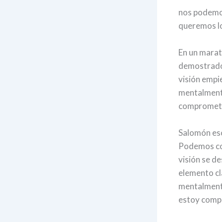
nos podemos
queremos lo
En un marat
demostrado 
visión empi
mentalmente
comprometid
Salomón esc
Podemos con
visión se de
elemento cla
mentalmente
estoy compr