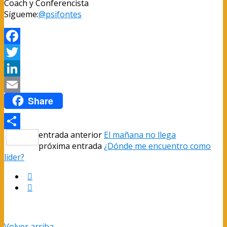
Coach y Conferencista
Sígueme:
@psifontes
Facebook
Twitter
LinkedIn
Share
Email
entrada anterior
El mañana no llega
Compartir
próxima entrada
¿Dónde me encuentro como
líder?
Volver arriba