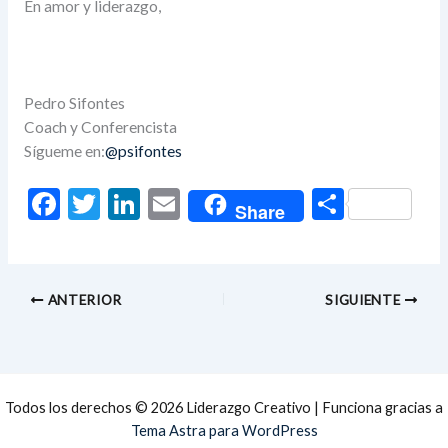
En amor y liderazgo,
Pedro Sifontes
Coach y Conferencista
Sígueme en:
@psifontes
F
T
Li
E
C
Share
ac
w
n
m
o
e
itt
ke
ai
m
b
er
dI
l
p
ANTERIOR
SIGUIENTE
o
n
ar
o
ti
k
r
Todos los derechos © 2026 Liderazgo Creativo | Funciona gracias a
Tema Astra para WordPress