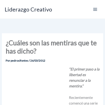
Ir
Liderazgo Creativo
al
contenido
¿Cuáles son las mentiras que te
has dicho?
Por
pedrosifontes
/
26/03/2012
“El primer paso a la
libertad es
renunciar a la
mentira.”
Recientemente
comencé una serie