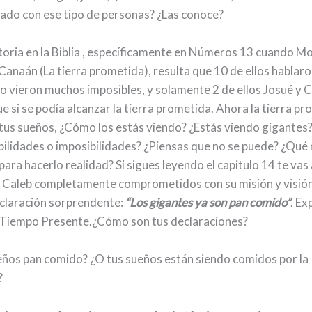
ado con ese tipo de personas? ¿Las conoce?
toria en la Biblia , específicamente en Números 13 cuando Mo
Canaán (La tierra prometida), resulta que 10 de ellos hablar
o vieron muchos imposibles, y solamente 2 de ellos Josué y 
 si se podía alcanzar la tierra prometida. Ahora la tierra p
tus sueños, ¿Cómo los estás viendo? ¿Estás viendo gigantes?
bilidades o imposibilidades? ¿Piensas que no se puede? ¿Qué 
ara hacerlo realidad? Si sigues leyendo el capitulo 14 te vas
y Caleb completamente comprometidos con su misión y visión
claración sorprendente:
“Los gigantes ya son pan comido”
. Ex
 Tiempo Presente.¿Cómo son tus declaraciones?
eños pan comido? ¿O tus sueños están siendo comidos por la
?