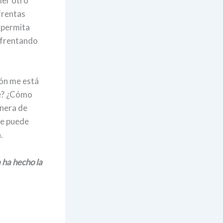
ier otro
frentas
e permita
nfrentando
ón me está
ne? ¿Cómo
anera de
te puede
.
 ha hecho la