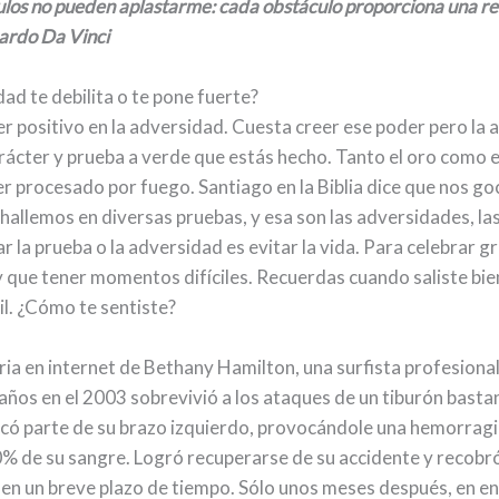
ulos no pueden aplastarme: cada obstáculo proporciona una re
nardo Da Vinci
ad te debilita o te pone fuerte?
r positivo en la adversidad. Cuesta creer ese poder pero la 
rácter y prueba a verde que estás hecho. Tanto el oro como 
er procesado por fuego. Santiago en la Biblia dice que nos g
hallemos en diversas pruebas, y esa son las adversidades, la
tar la prueba o la adversidad es evitar la vida. Para celebrar 
y que tener momentos difíciles. Recuerdas cuando saliste bie
il. ¿Cómo te sentiste?
oria en internet de Bethany Hamilton, una surfista profesional
años en el 2003 sobrevivió a los ataques de un tiburón bast
ncó parte de su brazo izquierdo, provocándole una hemorragia
0% de su sangre. Logró recuperarse de su accidente y recobró
en un breve plazo de tiempo. Sólo unos meses después, en e