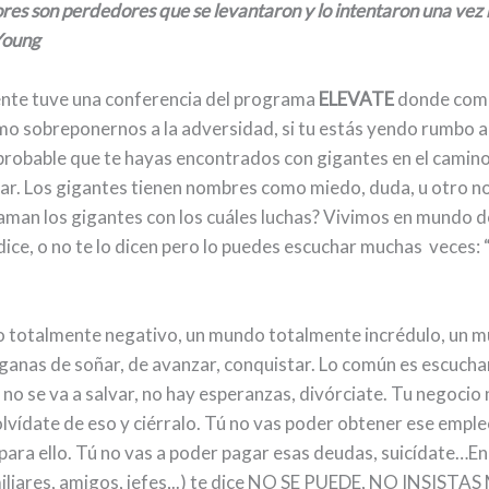
res son perdedores que se levantaron y lo intentaron una vez
Young
nte tuve una conferencia del programa
ELEVATE
donde comp
o sobreponernos a la adversidad, si tu estás yendo rumbo a
probable que te hayas encontrados con gigantes en el camino
ar. Los gigantes tienen nombres como miedo, duda, u otro n
aman los gigantes con los cuáles luchas? Vivimos en mundo d
dice, o no te lo dicen pero lo puedes escuchar muchas veces:
 totalmente negativo, un mundo totalmente incrédulo, un 
 ganas de soñar, de avanzar, conquistar. Lo común es escucha
no se va a salvar, no hay esperanzas, divórciate. Tu negocio 
olvídate de eso y ciérralo. Tú no vas poder obtener ese emple
ara ello. Tú no vas a poder pagar esas deudas, suicídate…En f
liares, amigos, jefes,..) te dice NO SE PUEDE, NO INSISTAS