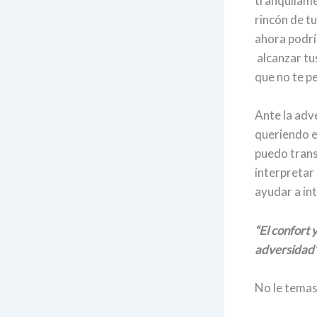
tranquilamen
rincón de t
ahora podría
alcanzar tu
que no te p
Ante la adv
queriendo e
puedo trans
interpretar
ayudar a int
“El confort 
adversidad”
No le temas