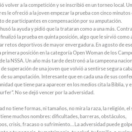
ó volver a la competición y se inscribió en un torneo local. U
es le ofreció a la joven empezar la prueba con cinco minutos
sto de participantes en compensación por su amputación.
husó la ayuda y pidió que la trataran como a una más. Contr
finalizó la prueba en quinta posición, algo que le sirvió como 
ar retos deportivos de mayor envergadura. En agosto de e
la primera posición en la categoría Open Woman de los Cam
de la NSSA. Un año más tarde destronó a la campeona naciona
a de superación de una joven que volvió a sentirse segura cab
r de su amputación. Interesante que en cada una de sus confe
idad que tiene para aparecer en los medios cita la Biblia, y e
Surfer”. No se dejó vencer por la adversidad.
d no tiene formas, ni tamaños, no mira la raza, la religión, el
tiene muchos nombres: dificultades, barreras, obstáculos,
os, crisis, fracaso o sufrimiento… La adversidad puede golp