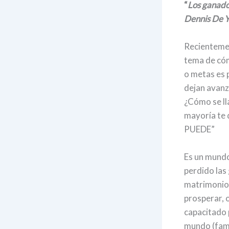
“
L
os ganado
Dennis De 
Recienteme
tema de cóm
o metas es 
dejan avanz
¿Cómo se ll
mayoría te 
PUEDE”
Es un mundo
perdido las
matrimonio 
prosperar, 
capacitado p
mundo (fami