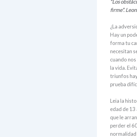
“Los obstác
firme”. Leo
¿La adversid
Hay un pode
forma tu ca
necesitan s
cuando nos 
la vida. Evi
triunfos ha
prueba difíc
Leia la hist
edad de 13 
que le arra
perder el 6
normalidad 