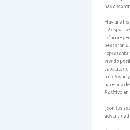
has encontr
Hay una his
12 espías a 
informe per
pensaron que
representa 
viendo posi
capacitado p
a un Josué 
hace una de
Positiva en
¿Son tus su
adversidad