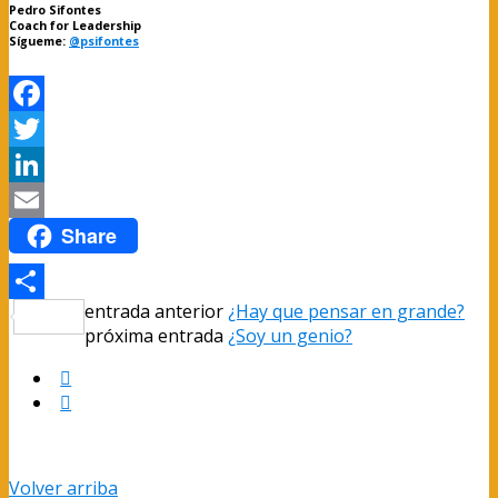
Pedro Sifontes
Coach for Leadership
Sígueme:
@psifontes
Facebook
Twitter
LinkedIn
Share
Email
entrada anterior
¿Hay que pensar en grande?
Compartir
próxima entrada
¿Soy un genio?
Volver arriba