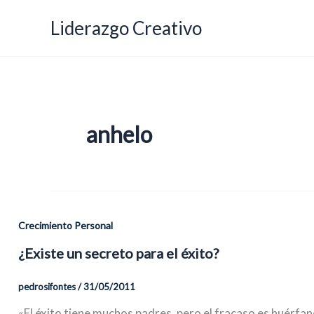
Ir
Liderazgo Creativo
al
contenido
anhelo
Crecimiento Personal
¿Existe un secreto para el éxito?
pedrosifontes
/
31/05/2011
«El éxito tiene muchos padres, pero el fracaso es huérfan