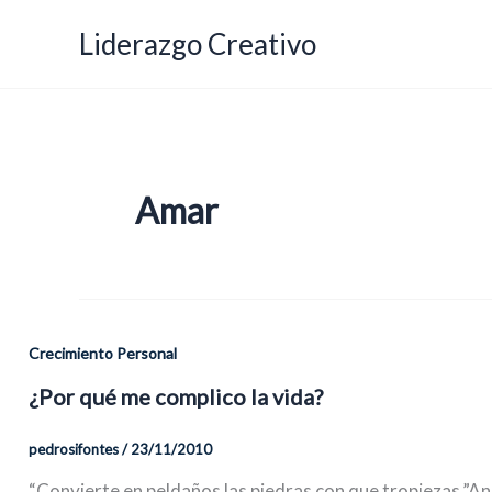
Ir
Liderazgo Creativo
al
contenido
Amar
Crecimiento Personal
¿Por qué me complico la vida?
pedrosifontes
/
23/11/2010
“Convierte en peldaños las piedras con que tropiezas.”An