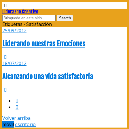
Liderazgo Creativo
Etiquetas › Satisfacción
25/09/2012
Liderando nuestras Emociones
18/07/2012
Alcanzando una vida satisfactoria
Volver arriba
móvil
escritorio