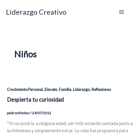
Ir
Liderazgo Creativo
al
contenido
Niños
,
,
,
,
Crecimiento Personal
Elevate
Familia
Liderazgo
Reflexiones
Despierta tu curiosidad
pedrosifontes
/
24/07/2012
“Yo no podría, a ninguna edad, ser feliz estando sentada junto a
la chimenea y simplemente mirar. La vida fue propuesta para