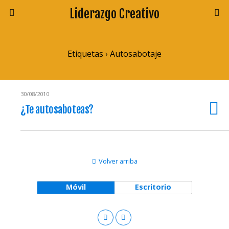
Liderazgo Creativo
Etiquetas › Autosabotaje
30/08/2010
¿Te autosaboteas?
Volver arriba
Móvil
Escritorio