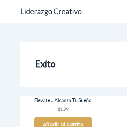
Ir
Liderazgo Creativo
al
contenido
Exito
Elevate …Alcanza Tu Sueño
$1.99
Añadir al carrito