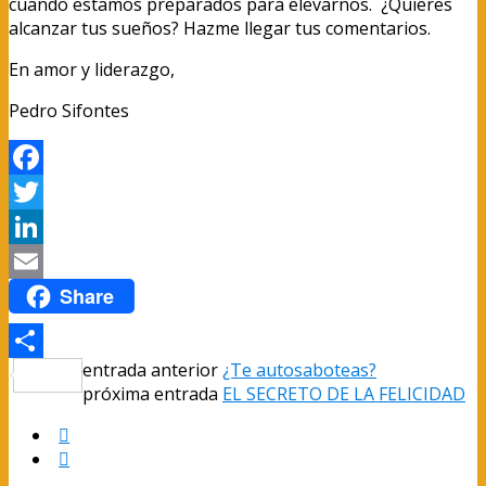
cuando estamos preparados para elevarnos. ¿Quieres
alcanzar tus sueños? Hazme llegar tus comentarios.
En amor y liderazgo,
Pedro Sifontes
Facebook
Twitter
LinkedIn
Share
Email
entrada anterior
¿Te autosaboteas?
Compartir
próxima entrada
EL SECRETO DE LA FELICIDAD